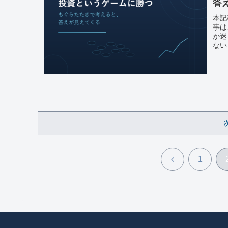
答
本記
事は
か迷
ない
前
1
へ