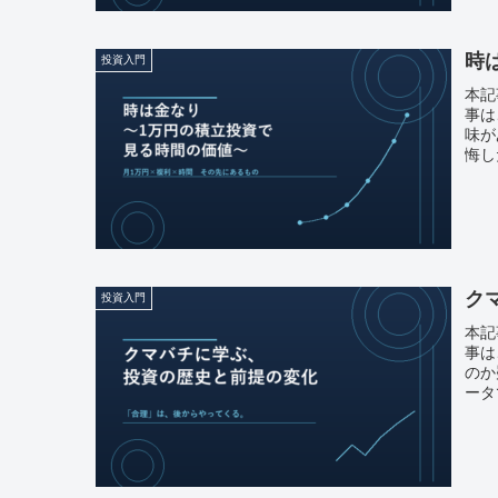
時
投資入門
本記
事は
味が
悔し
ク
投資入門
本記
事は
のか
ータ