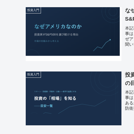
な
投資入門
S
本記
事は
ぜア
聞い
投
投資入門
の
本記
事は
ある
防衛