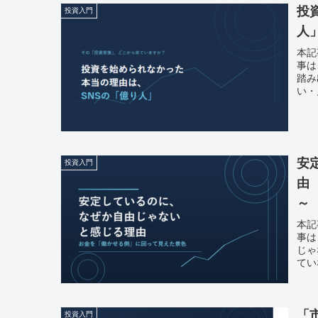
投
投資入門
人
本記
事は
踏み
い・
安
投資入門
由
～
本記
事は
じゃ
てい
「
投資入門