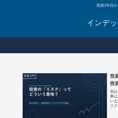
投資1年目
インデッ
投
投資入門
投
本記
事は
いる
スク