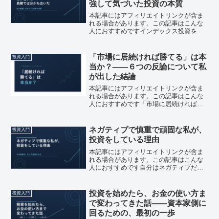
強して気づいた投資の本質
本記事にはアフィリエイトリンクが含ま
れる場合があります。この記事はこんな
人におすすめですインデックス投資を始
めたけど、本当にこれでいいのか不安が
ある短期投資と長期投資の違いが、なん
となくしか分かっていない投資の「な
「市場に居続ければ勝てる」は本
投資入門
ぜ」を、理屈で理解したい今...
当か？――６つの反論について私
が出した結論
本記事にはアフィリエイトリンクが含ま
れる場合があります。この記事はこんな
人におすすめです「市場に居続ければい
い」と聞いたが、なんとなく信じきれな
い 長期投資に興味はあるが、反論や不安
が頭から離れない 投資を始める前に「本
ネガティブで慎重で頑固な私が、
投資入門
当に大丈夫な理由」を...
投資をしている理由
本記事にはアフィリエイトリンクが含ま
れる場合があります。この記事はこんな
人におすすめです自分はネガティブだか
ら投資に向いていないと思っている慎重
すぎてなかなか一歩が踏み出せない投資
家＝大胆でポジティブな人というイメー
投資を始めたら、お金の使い方ま
投資入門
ジを持っている投資家のイ...
で変わってきた話——資本家側に
回るための、最初の一歩