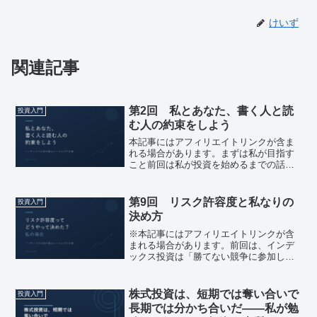
けいず
関連記事
第2回 私とあなた、書く人と読
投資入門
む人の約束をしよう
本記事にはアフィリエイトリンクが含ま
れる場合があります。まずは私が目指す
こと前回は私が投資を始めるまでの話を
書きました。投資という言葉が怖い。口
座を作ったけど、まだ買えていない。買
ったはいいけど、暴落のたびに眠れなく
第9回 リスク許容度と私なりの
投資入門
なる——そんなあなたに向...
決め方
※本記事にはアフィリエイトリンクが含
まれる場合があります。前回は、インデ
ックス投資は「勝てない競争に参加しな
い」という合理的な選択であることと、
その理由をお話しました。今回は最後に
お伝えした「市場から退場しないため
株式投資は、短期では奪い合いで
投資入門
に、続けるためにもうひとつ...
長期では分かち合いだ——私が勉